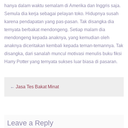
hanya dalam waktu semalam di Amerika dan Inggris saja.
Semula dia kerja sebagai pelayan toko. Hidupnya susah
karena pendapatan yang pas-pasan. Tak disangka dia
ternyata berbakat mendongeng. Setiap malam dia
mendongeng kepada anaknya, yang kemudian oleh
anaknya diceritakan kembali kepada teman-temannya. Tak
disangka, dari sanalah muncul motivasi menulis buku fiksi
Harry Potter yang ternyata sukses luar biasa di pasaran.
←
Jasa Tes Bakat Minat
Leave a Reply