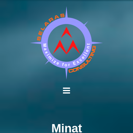
Minat