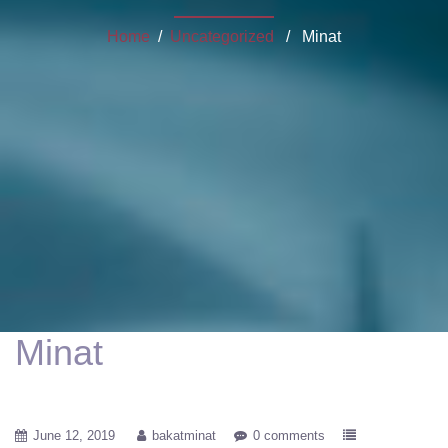
Home
/
Uncategorized
/ Minat
Minat
June 12, 2019
bakatminat
0 comments