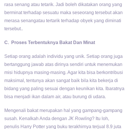
rasa senang atau tetarik. Jadi boleh dikatakan orang yang
berminat terhadap sesuatu maka seseorang tersebut akan
merasa senangatau tertarik terhadap obyek yang diminati
tersebut..
C. Proses Terbentuknya Bakat Dan Minat
Setiap orang adalah individu yang unik. Setiap orang juga
bertanggung jawab atas dirinya sendiri untuk menemukan
misi hidupnya masing-masing. Agar kita bisa berkontribusi
maksimal, tentunya akan sangat baik bila kita bekerja di
bidang yang paling sesuai dengan keunikan kita. Ibaratnya
bisa menjadi ikan dalam air, atau burung di udara.
Mengenali bakat merupakan hal yang gampang-gampang
susah. Kenalkah Anda dengan
JK Rowling
? Itu loh,
penulis Harry Potter yang buku terakhirnya terjual 8.9 juta